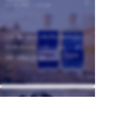
May 29, 2024
1 min read
U svijetu samo nekoliko destilerija
koristi izvorsku vodu u ginu — mi
smo jedna od njih.
Nibla Destilerija
May 29, 2024
1 min read