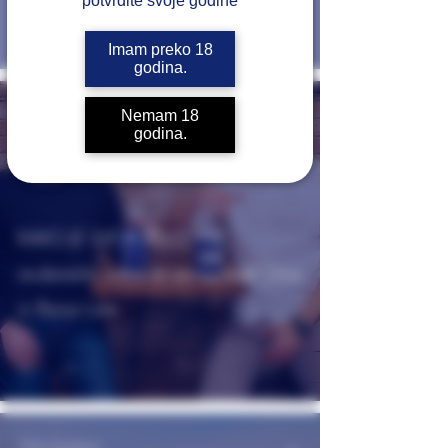
potvrdite svoje godine
Imam preko 18
godina.
Nibla Destilerija
Nemam 18
May 31, 2024
2 min read
godina.
KAKO JE SVE POČELO: Od
studentskih dana do prvog Kraft Gina
iz Banja Luke
Nibla Destilerija