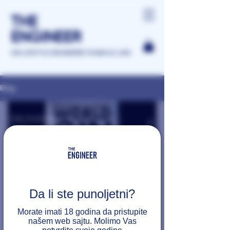
THE
ENGINEER
GIN LIFESTYLE ENGINEERED IN BANJA LUKA
Blog
Nibla Destilerija
Jun 13
1 min read
Silver Winner na World Gin
Da li ste punoljetni?
Awards: The Engineer Gin prepoznat
Morate imati 18 godina da pristupite
kao najbolji gin iz BiH
našem web sajtu. Molimo Vas