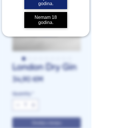
godina.
Nemam 18
godina.
London Dry Gin
Price
34,90 КМ
Quantity
*
Dodaj u korpu