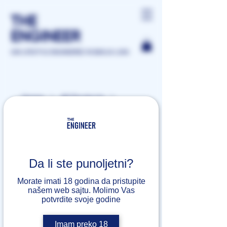
THE
ENGINEER
GIN LIFESTYLE ENGINEERED IN BANJA LUKA
Home
All Products
London Dry Gin
Da li ste punoljetni?
Morate imati 18 godina da pristupite
našem web sajtu. Molimo Vas
potvrdite svoje godine
Imam preko 18