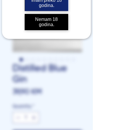
Imam preko 18
godina.
Nemam 18
godina.
Distilled Blue
Gin
Price
39,90 КМ
Quantity
*