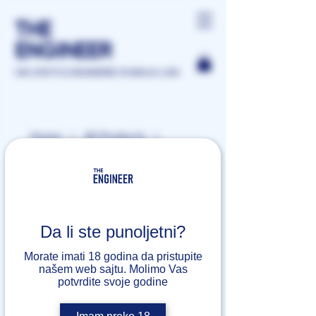
THE
ENGINEER
GIN LIFESTYLE ENGINEERED IN BANJA LUKA
Home
All Products
Distilled Blue Gin
Da li ste punoljetni?
Morate imati 18 godina da pristupite
našem web sajtu. Molimo Vas
potvrdite svoje godine