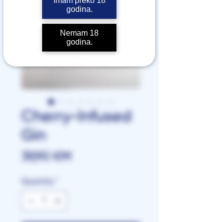
Imam preko 18
godina.
Nemam 18
godina.
Cherry-Infused
Gin
Price
39,90 КМ
Quantity
*