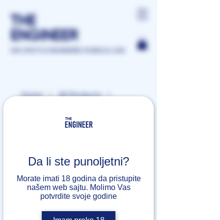
THE
ENGINEER
GIN LIFESTYLE ENGINEERED IN BANJA LUKA
Home
All Products
Cherry-Infused Gin
Da li ste punoljetni?
Morate imati 18 godina da pristupite
našem web sajtu. Molimo Vas
potvrdite svoje godine